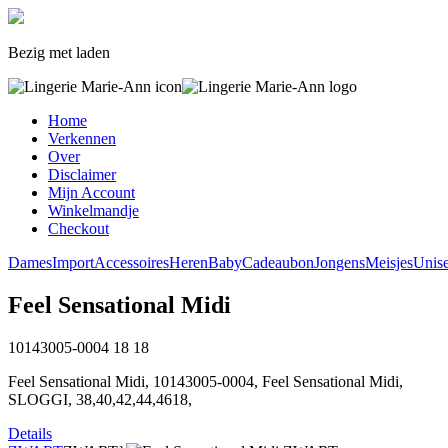
Bezig met laden
Home
Verkennen
Over
Disclaimer
Mijn Account
Winkelmandje
Checkout
Dames
Import
Accessoires
Heren
Baby
Cadeaubon
Jongens
Meisjes
Unis
Feel Sensational Midi
10143005-0004
18
18
Feel Sensational Midi, 10143005-0004, Feel Sensational Midi,
SLOGGI, 38,40,42,44,4618,
Details